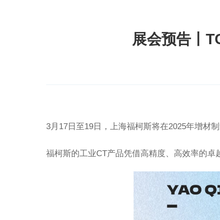
展会预告丨TC
3
月
17
日至
19
日，上海福柯斯将在
2025
年增材制
福柯斯的工业
CT
产品凭借高精度、高效率的卓