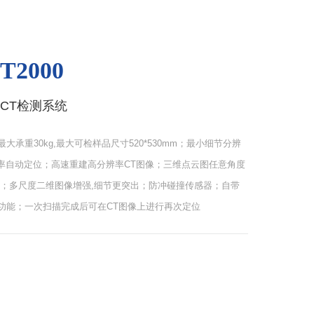
T2000
CT检测系统
大承重30kg,最大可检样品尺寸520*530mm；最小细节分辨
辨率自动定位；高速重建高分辨率CT图像；三维点云图任意角度
析；多尺度二维图像增强,细节更突出；防冲碰撞传感器；自带
功能；一次扫描完成后可在CT图像上进行再次定位