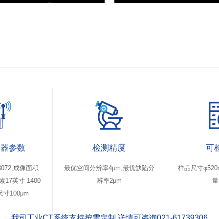
测器参数
检测精度
可
3072,成像面积
最优空间分辨率4μm,最优缺陷分
样品尺寸φ520x
素17英寸 1400
辨率2μm
量
寸100μm
我司工业CT系统支持按需定制 详情可咨询021-61739306