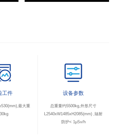
检工件
设备参数
530(mm),最大重
总重量约5500kg,外形尺寸
30kg
L2540xW1485xH2085(mm) ,辐射
防护< 1μSv/h