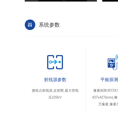
系统参数
射线源参数
平板探
微焦点射线源
,
反射靶
,
最大管电
像素矩阵3072X
压225kV
427x427(mm)
,像
万像素
,
像素尺