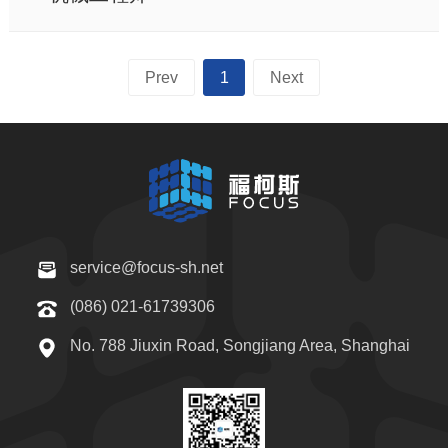
Prev
1
Next
service@focus-sh.net
(086) 021-61739306
No. 788 Jiuxin Road, Songjiang Area, Shanghai